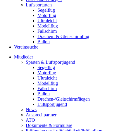
Luftsportarten
Segelflug
Motorflug
Ultraleicht
Modellflug
Fallschirm
Drachen- & Gleitschirmflug
Ballon
Vereinssuche
Mitglieder
Sparten & Luftsportjugend
Segelflug
Motorflug
Ultraleicht
Modellflug
Fallschirm
Ballon
Drachen-/Gleitschirmfliegen
Luftsportjugend
News
Ansprechpartner
ATO
Dokumente & Formulare
Prüfungen der Lufttüchtigkeit/Prüfauftrag