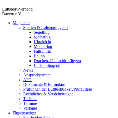
Zum
Inhalt
Luftsport-Verband
springen
Bayern e.V.
Mitglieder
Sparten & Luftsportjugend
Segelflug
Motorflug
Ultraleicht
Modellflug
Fallschirm
Ballon
Drachen-/Gleitschirmfliegen
Luftsportjugend
News
Ansprechpartner
ATO
Dokumente & Formulare
Prüfungen der Lufttüchtigkeit/Prüfauftrag
Rechtliches & Versicherungen
Technik
Termine
Verband
Flugeinsteiger
Faszination Fliegen