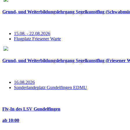
Grund- und Weiterbildungslehrgang Segelkunstflug (Schwabmü
15.08. - 22.08.2026
Flugplatz Friesener Warte
Grund- und Weiterbildungslehrgang Segelkunstflug (Friesener W
16.08.2026
Sonderlandeplatz Gundelfingen EDMU
Fly-In des LSV Gundelfingen
ab 10:00