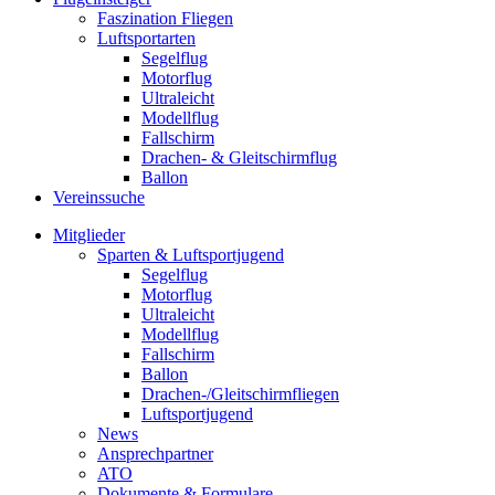
Faszination Fliegen
Luftsportarten
Segelflug
Motorflug
Ultraleicht
Modellflug
Fallschirm
Drachen- & Gleitschirmflug
Ballon
Vereinssuche
Mitglieder
Sparten & Luftsportjugend
Segelflug
Motorflug
Ultraleicht
Modellflug
Fallschirm
Ballon
Drachen-/Gleitschirmfliegen
Luftsportjugend
News
Ansprechpartner
ATO
Dokumente & Formulare