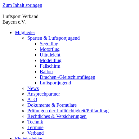
Zum Inhalt springen
Luftsport-Verband
Bayern e.V.
Mitglieder
Sparten & Luftsportjugend
Segelflug
Motorflug
Ultraleicht
Modellflug
Fallschirm
Ballon
Drachen-/Gleitschirmfliegen
Luftsportjugend
News
Ansprechpartner
ATO
Dokumente & Formulare
Prüfungen der Lufttüchtigkeit/Prüfauftrag
Rechtliches & Versicherungen
Technik
Termine
Verband
Flugeinsteiger